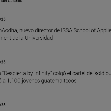
uel Castells
2025
 hAodha, nuevo director de ISSA School of Appli
ent de la Universidad
2025
 "Despierta by Infinity" colgó el cartel de ‘sold ou
 a 1.100 jóvenes guatemaltecos
2025