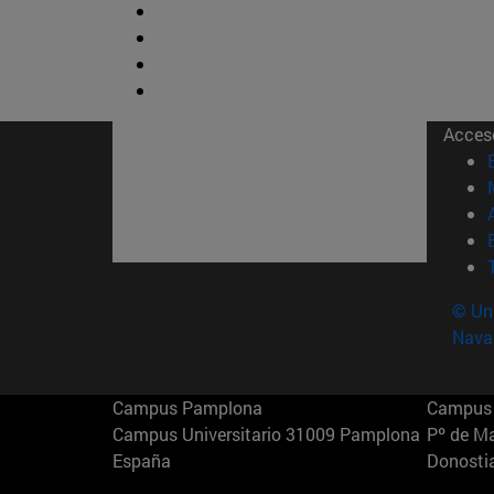
Acces
© Uni
Nava
Campus Pamplona
Campus 
Campus Universitario 31009 Pamplona
Pº de M
España
Donosti