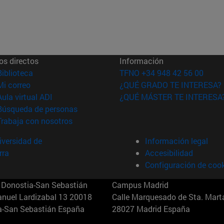
os directos
Información
(abre en nueva ventana)
Biblioteca
TFNO +34 948 42 56 00
(abre en nueva ventana)
Mi correo
¿QUÉ GRADO TE INTERESA?
(abre en nueva ventana)
Aula virtual ADI
¿QUÉ MÁSTER TE INTERESA
(abre en nueva ventana)
Búsqueda de personas
(abre en nueva ventana)
Trabaja con nosotros
versidad de
Información legal
rra
Accesibilidad
Configuración de coo
Donostia-San Sebastián
Campus Madrid
anuel Lardizabal 13 20018
Calle Marquesado de Sta. Marta
a-San Sebastián España
28027 Madrid España