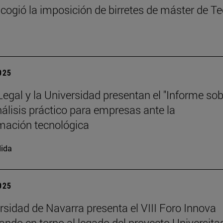
cogió la imposición de birretes de máster de T
2025
 Legal y la Universidad presentan el "Informe so
análisis práctico para empresas ante la
mación tecnológica
ida
2025
rsidad de Navarra presenta el VIII Foro Innova
nando en torno al legado del proyecto Universita