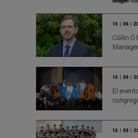
Imagen
Man
16 | 06 | 
Cóilín Ó
Managem
16 | 06 | 
El evento
congregó
16 | 06 | 