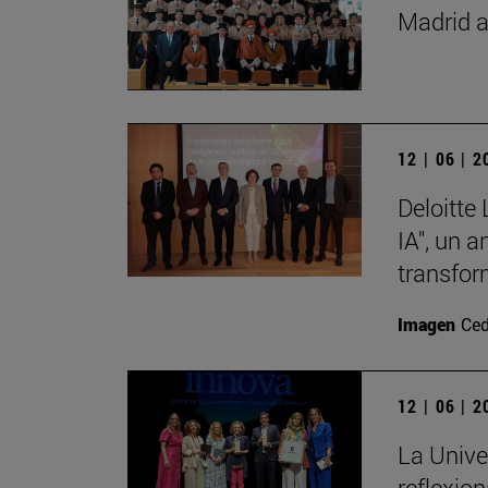
Madrid a
12 | 06 | 
Deloitte
IA", un 
transfor
Imagen
Ced
12 | 06 | 
La Unive
reflexio