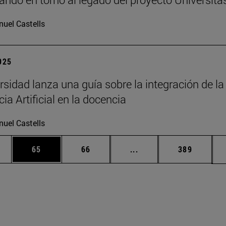
uel Castells
2025
rsidad lanza una guía sobre la integración de la
cia Artificial en la docencia
uel Castells
edias Use TAB para desplazarse.
ina
Página
Página
Páginas intermedias Us
Página
65
66
...
389