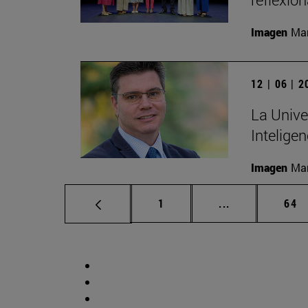
Imagen
Man
12 | 06 | 
La Unive
Inteligen
Imagen
Man
Página
Páginas interm
Pág
1
...
64