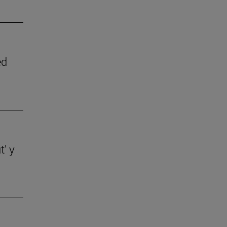
ed
t’ y