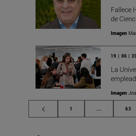
Fallece 
de Cienc
Imagen
Man
19 | 06 | 
La Unive
emplead
Imagen
Jos
Página
Páginas interm
Pág
1
...
63