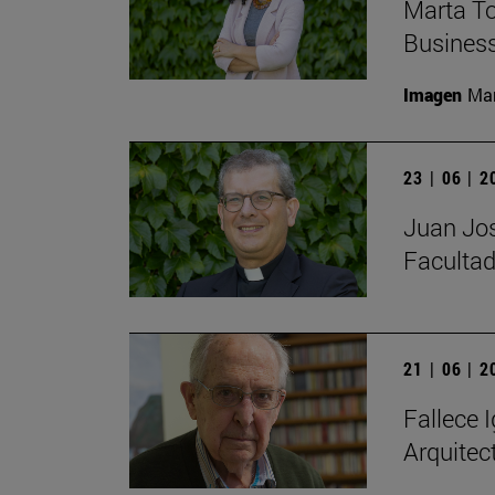
Marta To
Busines
Imagen
Man
23 | 06 | 
Juan Jos
Facultad
21 | 06 | 
Fallece I
Arquitec