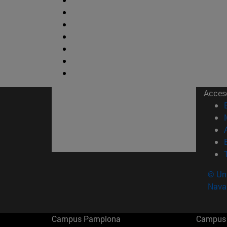
Acces
© Uni
Nava
Campus Pamplona
Campus 