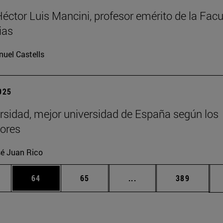
Héctor Luis Mancini, profesor emérito de la Facu
ias
uel Castells
2025
rsidad, mejor universidad de España según los
ores
é Juan Rico
edias Use TAB para desplazarse.
ina
Página
Página
Páginas intermedias Us
Página
64
65
...
389