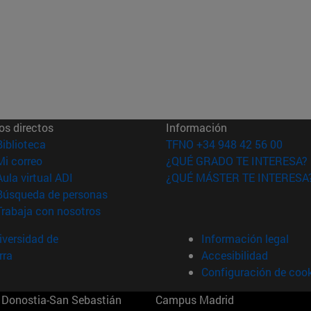
os directos
Información
(abre en nueva ventana)
Biblioteca
TFNO +34 948 42 56 00
(abre en nueva ventana)
Mi correo
¿QUÉ GRADO TE INTERESA?
(abre en nueva ventana)
Aula virtual ADI
¿QUÉ MÁSTER TE INTERESA
(abre en nueva ventana)
Búsqueda de personas
(abre en nueva ventana)
Trabaja con nosotros
versidad de
Información legal
rra
Accesibilidad
Configuración de coo
Donostia-San Sebastián
Campus Madrid