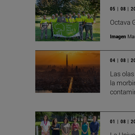
05 | 08 | 
Octava G
Imagen
Man
04 | 08 | 
Las olas
la morbi
contamin
01 | 08 | 
La Unive