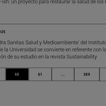
ish: un proyecto para restaurar la salud de los 
2025
dra Sanitas Salud y Medioambiente' del Institut
 la Universidad se convierte en referente con l
ón de su estudio en la revista Sustainability
edias Use TAB para desplazarse.
ina
Página
Página
Páginas intermedias Us
Página
60
61
...
389