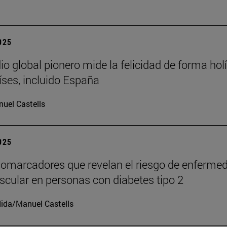
2025
io global pionero mide la felicidad de forma holí
íses, incluido España
uel Castells
2025
iomarcadores que revelan el riesgo de enferme
scular en personas con diabetes tipo 2
ida/Manuel Castells