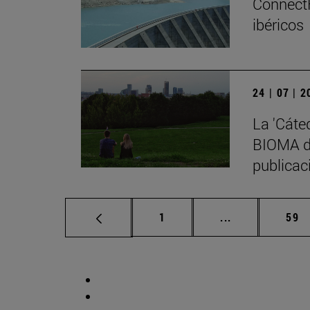
ConnectF
ibéricos
24 | 07 | 
La 'Cáte
BIOMA de
publicaci
Página
Páginas interm
Pág
1
...
59