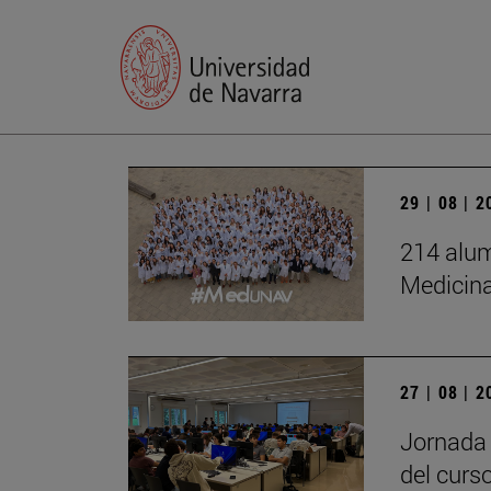
29 | 08 | 
214 alum
Medicin
27 | 08 | 
Jornada 
del curs