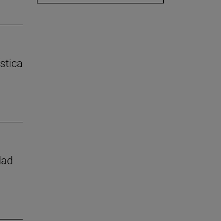
stica
dad