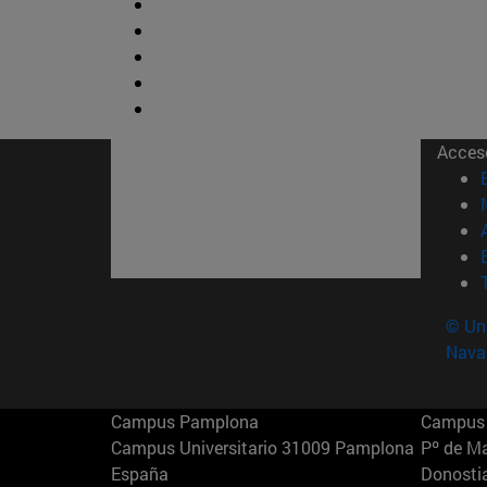
Acces
© Uni
Nava
Campus Pamplona
Campus 
Campus Universitario 31009 Pamplona
Pº de M
España
Donosti