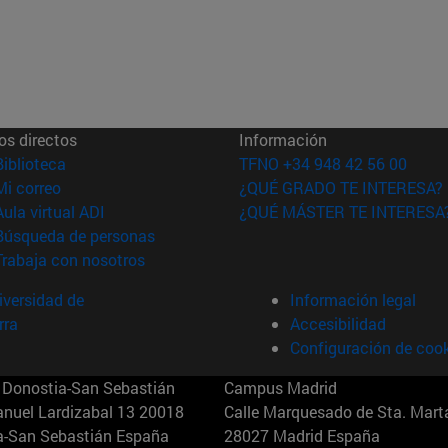
os directos
Información
(abre en nueva ventana)
Biblioteca
TFNO +34 948 42 56 00
(abre en nueva ventana)
Mi correo
¿QUÉ GRADO TE INTERESA?
(abre en nueva ventana)
Aula virtual ADI
¿QUÉ MÁSTER TE INTERESA
(abre en nueva ventana)
Búsqueda de personas
(abre en nueva ventana)
Trabaja con nosotros
versidad de
Información legal
rra
Accesibilidad
Configuración de coo
Donostia-San Sebastián
Campus Madrid
anuel Lardizabal 13 20018
Calle Marquesado de Sta. Marta
a-San Sebastián España
28027 Madrid España