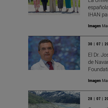
española
IHAN par
Imagen
Man
30 | 07 | 
El Dr. J
de Navar
Foundat
Imagen
Man
28 | 07 | 