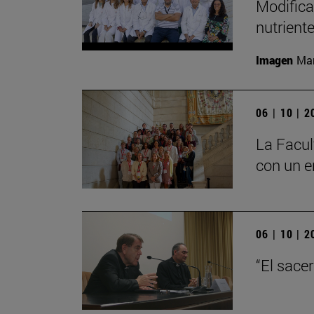
Modifica
nutrient
Imagen
Man
06 | 10 | 
La Facul
con un e
06 | 10 | 
“El sace