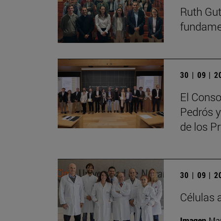
Ruth Guti
fundamen
30 | 09 | 
El Conso
Pedrós y
de los 
30 | 09 | 
Células 
Imagen
Man