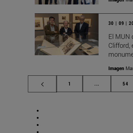
30 | 09 | 
El MUN d
Clifford,
monumen
Imagen
Man
Página
Páginas interm
Pág
1
...
54