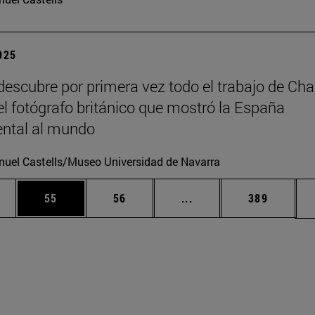
2025
escubre por primera vez todo el trabajo de Cha
 el fotógrafo británico que mostró la España
tal al mundo
uel Castells/Museo Universidad de Navarra
edias Use TAB para desplazarse.
ina
Página
Página
Páginas intermedias Us
Página
55
56
...
389