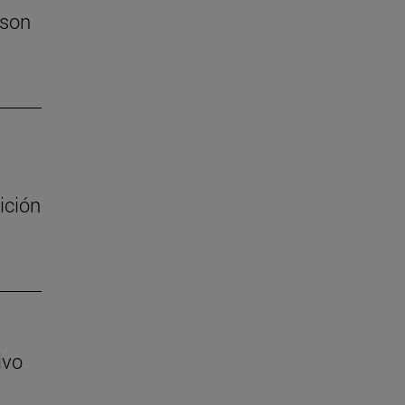
 son
ición
ivo