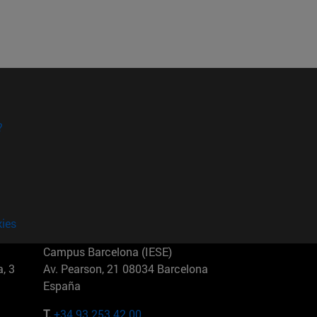
?
kies
Campus Barcelona (IESE)
, 3
Av. Pearson, 21 08034 Barcelona
España
T.
+34 93 253 42 00