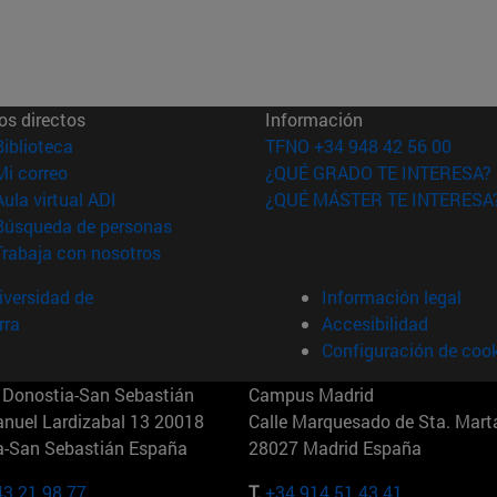
os directos
Información
(abre en nueva ventana)
Biblioteca
TFNO +34 948 42 56 00
(abre en nueva ventana)
Mi correo
¿QUÉ GRADO TE INTERESA?
(abre en nueva ventana)
Aula virtual ADI
¿QUÉ MÁSTER TE INTERESA
(abre en nueva ventana)
Búsqueda de personas
(abre en nueva ventana)
Trabaja con nosotros
versidad de
Información legal
rra
Accesibilidad
Configuración de coo
Donostia-San Sebastián
Campus Madrid
anuel Lardizabal 13 20018
Calle Marquesado de Sta. Marta
a-San Sebastián España
28027 Madrid España
43 21 98 77
T.
+34 914 51 43 41