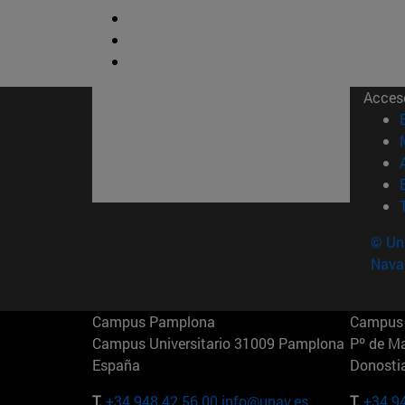
Acces
© Uni
Nava
Campus Pamplona
Campus 
Campus Universitario 31009 Pamplona
Pº de M
España
Donosti
T.
+34 948 42 56 00
info@unav.es
T.
+34 9