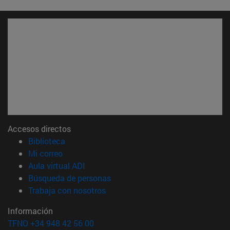
Accesos directos
(abre en nueva ventana)
Biblioteca
(abre en nueva ventana)
Mi correo
(abre en nueva ventana)
Aula virtual ADI
(abre en nueva ventana)
Búsqueda de personas
(abre en nueva ventana)
Trabaja con nosotros
Información
TFNO +34 948 42 56 00