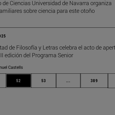
 de Ciencias Universidad de Navarra organiza
 familiares sobre ciencia para este otoño
2025
tad de Filosofía y Letras celebra el acto de aper
III edición del Programa Senior
uel Castells
edias Use TAB para desplazarse.
ina
Página
Página
Páginas intermedias Us
Página
52
53
...
389