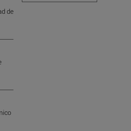
ad de
e
mico