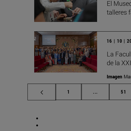
El Museo
talleres
16 | 10 | 
La Facul
de la XX
Imagen
Man
Página
Páginas interm
Pág
1
...
51