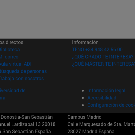
os directos
Información
(abre en nueva ventana)
Biblioteca
TFNO +34 948 42 56 00
(abre en nueva ventana)
Mi correo
¿QUÉ GRADO TE INTERESA?
(abre en nueva ventana)
Aula virtual ADI
¿QUÉ MÁSTER TE INTERESA
(abre en nueva ventana)
Búsqueda de personas
(abre en nueva ventana)
Trabaja con nosotros
versidad de
Información legal
rra
Accesibilidad
Configuración de coo
Donostia-San Sebastián
Campus Madrid
anuel Lardizabal 13 20018
Calle Marquesado de Sta. Marta
a-San Sebastián España
28027 Madrid España