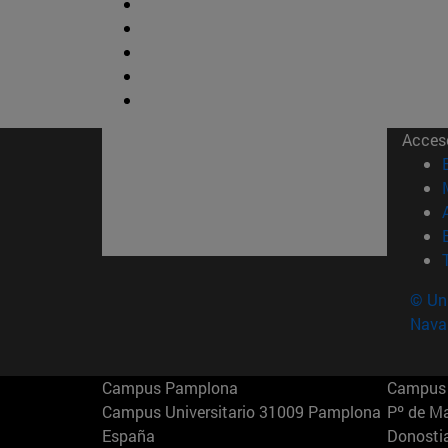
Acces
© Uni
Nava
Campus Pamplona
Campus 
Campus Universitario 31009 Pamplona
Pº de M
España
Donosti