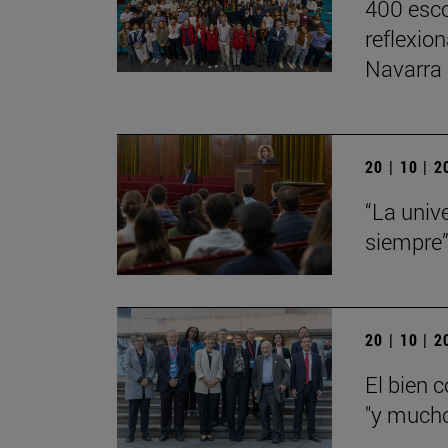
400 esco
reflexio
Navarra
20 | 10 | 
“La univ
siempre
20 | 10 | 
El bien 
"y mucho