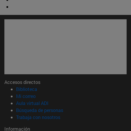
Accesos directos
(abre en nueva ventana)
Biblioteca
(abre en nueva ventana)
Mi correo
(abre en nueva ventana)
Aula virtual ADI
(abre en nueva ventana)
Búsqueda de personas
(abre en nueva ventana)
Trabaja con nosotros
Información