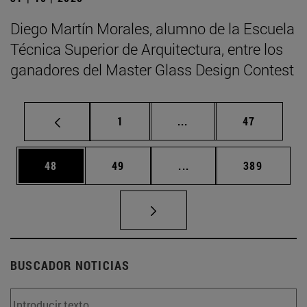
Diego Martín Morales, alumno de la Escuela
Técnica Superior de Arquitectura, entre los
ganadores del Master Glass Design Contest
Página
Páginas intermedias Us
Página
1
...
47
Página
Página
Páginas intermedias U
Página
48
49
...
389
BUSCADOR NOTICIAS