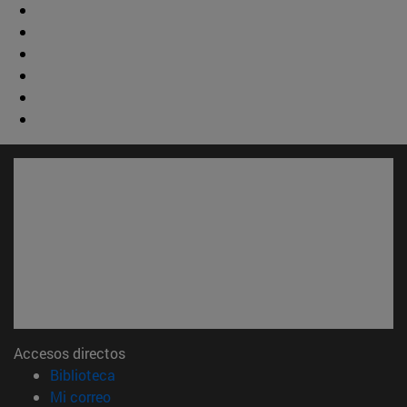
Accesos directos
(abre en nueva ventana)
Biblioteca
(abre en nueva ventana)
Mi correo