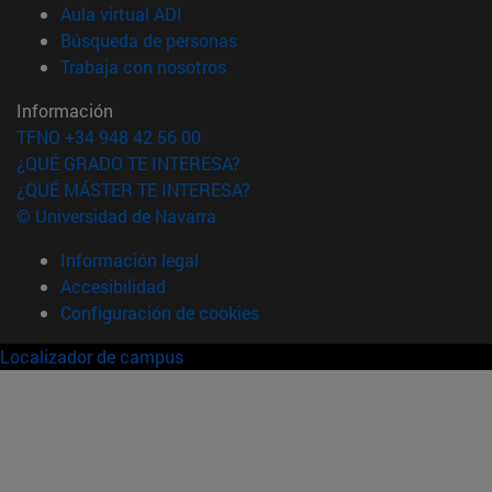
(abre en nueva ventana)
Aula virtual ADI
(abre en nueva ventana)
Búsqueda de personas
(abre en nueva ventana)
Trabaja con nosotros
Información
TFNO +34 948 42 56 00
¿QUÉ GRADO TE INTERESA?
¿QUÉ MÁSTER TE INTERESA?
© Universidad de Navarra
Información legal
Accesibilidad
Configuración de cookies
Localizador de campus