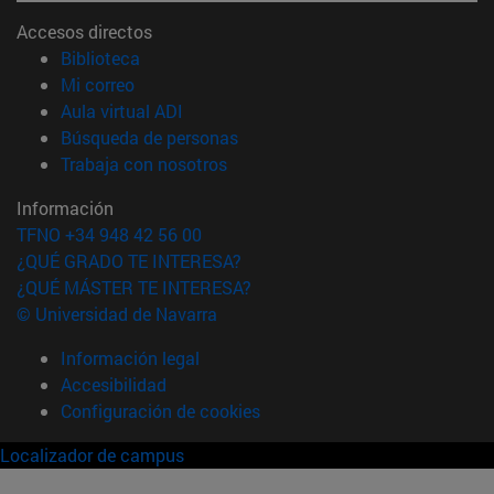
Accesos directos
(abre en nueva ventana)
Biblioteca
(abre en nueva ventana)
Mi correo
(abre en nueva ventana)
Aula virtual ADI
(abre en nueva ventana)
Búsqueda de personas
(abre en nueva ventana)
Trabaja con nosotros
Información
TFNO +34 948 42 56 00
¿QUÉ GRADO TE INTERESA?
¿QUÉ MÁSTER TE INTERESA?
© Universidad de Navarra
Información legal
Accesibilidad
Configuración de cookies
Localizador de campus