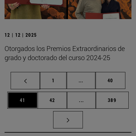
12 | 12 | 2025
Otorgados los Premios Extraordinarios de
grado y doctorado del curso 2024-25
Página
Páginas intermedias Us
Página
1
...
40
Página
Página
Páginas intermedias U
Página
41
42
...
389