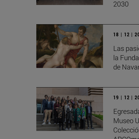
2030
18 | 12 | 
Las pasi
la Funda
de Nava
19 | 12 | 
Egresada
Museo Un
Colecci