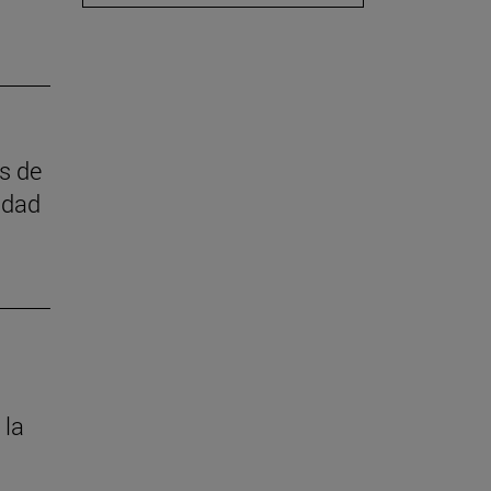
as de
idad
 la