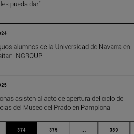
les pueda dar”
2024
guos alumnos de la Universidad de Navarra en
isitan INGROUP
2025
onas asisten al acto de apertura del ciclo de
cias del Museo del Prado en Pamplona
ias Use TAB para desplazarse.
a
Página
Página
Páginas intermedias 
Página
374
375
...
389