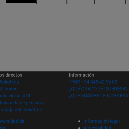
os directos
Información
(abre en nueva ventana)
Biblioteca
TFNO +34 948 42 56 00
(abre en nueva ventana)
Mi correo
¿QUÉ GRADO TE INTERESA?
(abre en nueva ventana)
Aula virtual ADI
¿QUÉ MÁSTER TE INTERESA
(abre en nueva ventana)
Búsqueda de personas
(abre en nueva ventana)
Trabaja con nosotros
versidad de
Información legal
rra
Accesibilidad