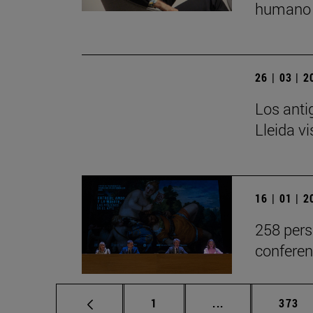
humano 
26 | 03 | 
Los anti
Lleida v
16 | 01 | 
258 pers
conferen
Página
Páginas intermed
Págin
1
...
373