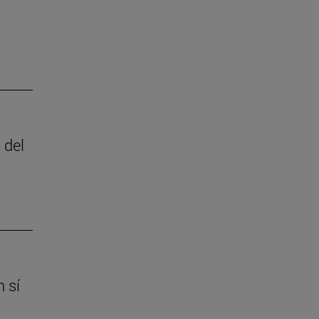
 del
 sí