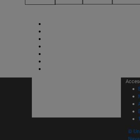
Acces
© Uni
Nava