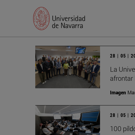
28 | 05 | 
La Unive
afrontar 
Imagen
Man
28 | 05 | 
100 píld