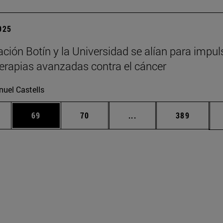
2025
ción Botín y la Universidad se alían para impul
erapias avanzadas contra el cáncer
uel Castells
edias Use TAB para desplazarse.
ina
Página
Página
Páginas intermedias Us
Página
69
70
...
389