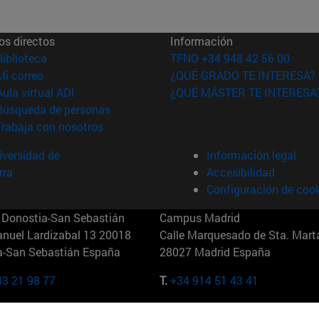
os directos
Información
(abre en nueva ventana)
Biblioteca
TFNO +34 948 42 56 00
(abre en nueva ventana)
Mi correo
¿QUÉ GRADO TE INTERESA?
(abre en nueva ventana)
Aula virtual ADI
¿QUÉ MÁSTER TE INTERESA
(abre en nueva ventana)
Búsqueda de personas
(abre en nueva ventana)
Trabaja con nosotros
versidad de
Información legal
rra
Accesibilidad
Configuración de coo
Donostia-San Sebastián
Campus Madrid
anuel Lardizabal 13 20018
Calle Marquesado de Sta. Marta
a-San Sebastián España
28027 Madrid España
43 21 98 77
T.
+34 914 51 43 41
Nueva York (IESE)
Campus Munich (IESE)