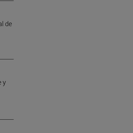
al de
e y