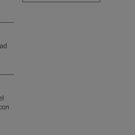
dad
el
con