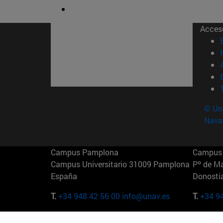
Acces
© Uni
Nava
Campus Pamplona
Campus 
Campus Universitario 31009 Pamplona
Pº de M
España
Donosti
T.
+34 948 42 56 00
info@unav.es
T.
+34 9
Campus Madrid (IESE)
Campus 