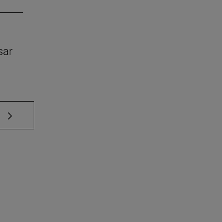
sar
e TAB para desplazarse.