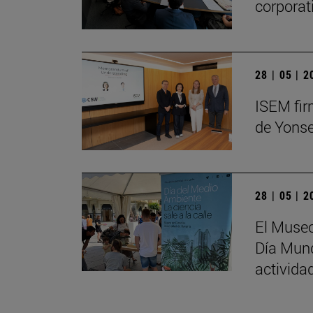
corporat
28 | 05 | 
ISEM fir
de Yonse
28 | 05 | 
El Museo
Día Mund
activida