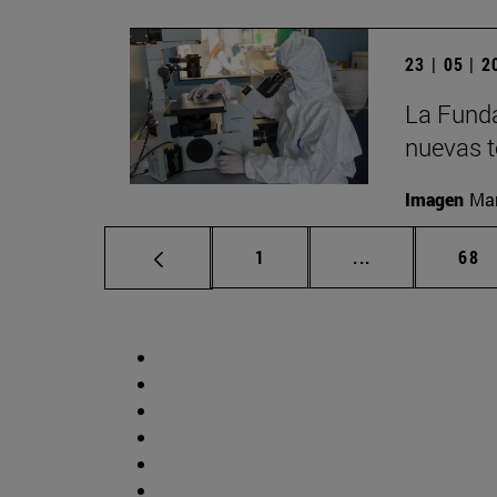
23 | 05 | 
La Funda
nuevas t
Imagen
Man
Página
Páginas interm
Pág
1
...
68