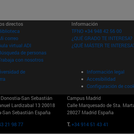
os directos
Información
(abre en nueva ventana)
Biblioteca
TFNO +34 948 42 56 00
(abre en nueva ventana)
Mi correo
¿QUÉ GRADO TE INTERESA?
(abre en nueva ventana)
Aula virtual ADI
¿QUÉ MÁSTER TE INTERESA
(abre en nueva ventana)
Búsqueda de personas
(abre en nueva ventana)
Trabaja con nosotros
versidad de
Información legal
rra
Accesibilidad
Configuración de coo
Donostia-San Sebastián
Campus Madrid
anuel Lardizabal 13 20018
Calle Marquesado de Sta. Marta
a-San Sebastián España
28027 Madrid España
43 21 98 77
T.
+34 914 51 43 41