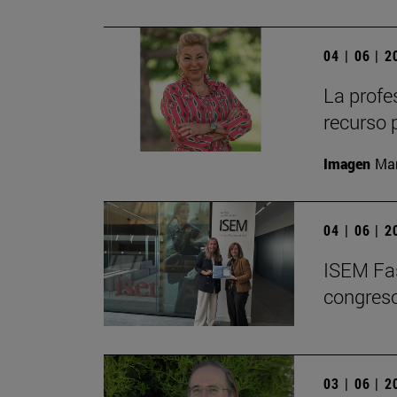
04 | 06 | 
La profe
recurso 
Imagen
Man
04 | 06 | 
ISEM Fas
congreso
03 | 06 | 