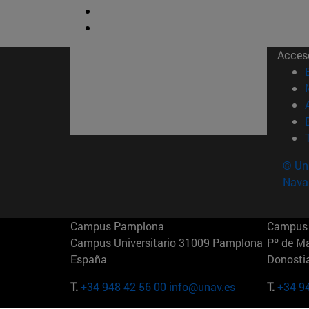
Acces
© Uni
Nava
Campus Pamplona
Campus 
Campus Universitario 31009 Pamplona
Pº de M
España
Donosti
T.
+34 948 42 56 00
info@unav.es
T.
+34 9