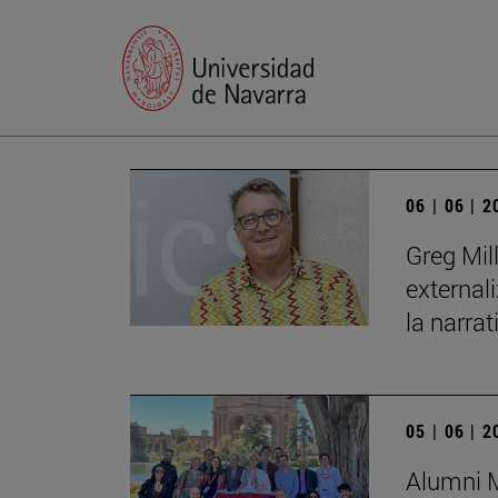
06 | 06 | 
Greg Mil
external
la narrat
05 | 06 | 
Alumni M