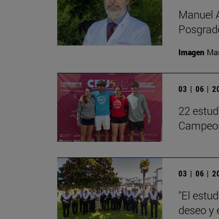
Manuel A
Posgrado
Imagen
Man
03 | 06 | 
22 estud
Campeon
03 | 06 | 
"El estu
deseo y 