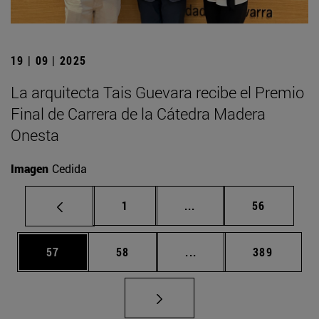
19 | 09 | 2025
La arquitecta Tais Guevara recibe el Premio
Final de Carrera de la Cátedra Madera
Onesta
Imagen
Cedida
Página
Páginas intermedias Us
Página
1
...
56
Página
Página
Páginas intermedias U
Página
57
58
...
389