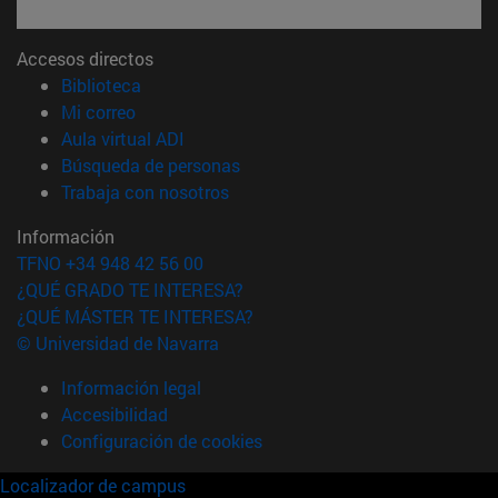
Accesos directos
(abre en nueva ventana)
Biblioteca
(abre en nueva ventana)
Mi correo
(abre en nueva ventana)
Aula virtual ADI
(abre en nueva ventana)
Búsqueda de personas
(abre en nueva ventana)
Trabaja con nosotros
Información
TFNO +34 948 42 56 00
¿QUÉ GRADO TE INTERESA?
¿QUÉ MÁSTER TE INTERESA?
© Universidad de Navarra
Información legal
Accesibilidad
Configuración de cookies
Localizador de campus