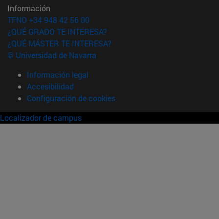
Información
TFNO +34 948 42 56 00
¿QUÉ GRADO TE INTERESA?
¿QUÉ MÁSTER TE INTERESA?
© Universidad de Navarra
Información legal
Accesibilidad
Configuración de cookies
Localizador de campus