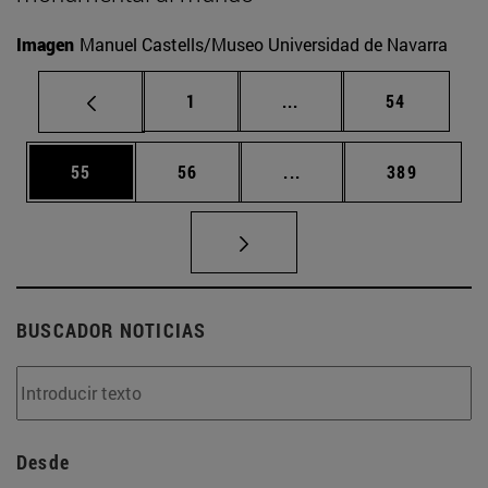
Imagen
Manuel Castells/Museo Universidad de Navarra
Página
Páginas intermedias Us
Página
1
...
54
Página
Página
Páginas intermedias U
Página
55
56
...
389
BUSCADOR NOTICIAS
Desde