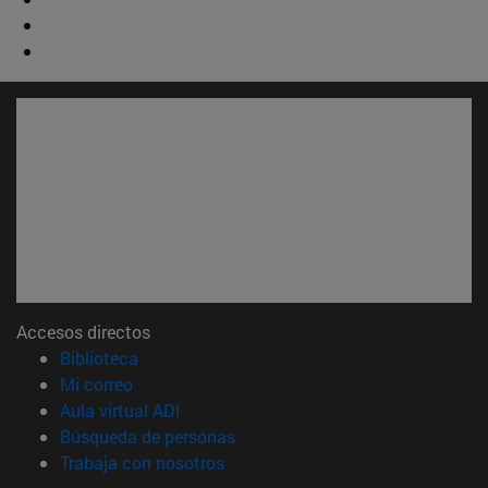
Accesos directos
(abre en nueva ventana)
Biblioteca
(abre en nueva ventana)
Mi correo
(abre en nueva ventana)
Aula virtual ADI
(abre en nueva ventana)
Búsqueda de personas
(abre en nueva ventana)
Trabaja con nosotros