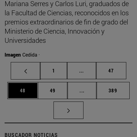
Mariana Serres y Carlos Luri, graduados de
la Facultad de Ciencias, reconocidos en los
premios extraordinarios de fin de grado del
Ministerio de Ciencia, Innovación y
Universidades
Imagen
Cedida ·
Página
Páginas intermedias Us
Página
1
...
47
Página
Página
Páginas intermedias U
Página
48
49
...
389
BUSCADOR NOTICIAS