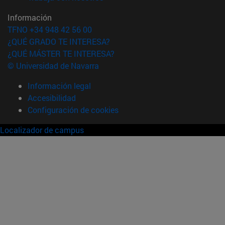
Información
TFNO +34 948 42 56 00
¿QUÉ GRADO TE INTERESA?
¿QUÉ MÁSTER TE INTERESA?
© Universidad de Navarra
Información legal
Accesibilidad
Configuración de cookies
Localizador de campus