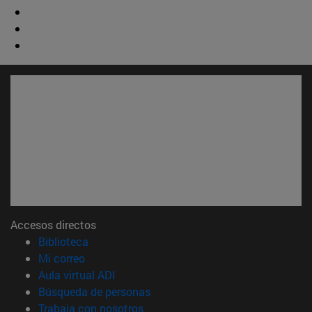
Accesos directos
(abre en nueva ventana)
Biblioteca
(abre en nueva ventana)
Mi correo
(abre en nueva ventana)
Aula virtual ADI
(abre en nueva ventana)
Búsqueda de personas
(abre en nueva ventana)
Trabaja con nosotros