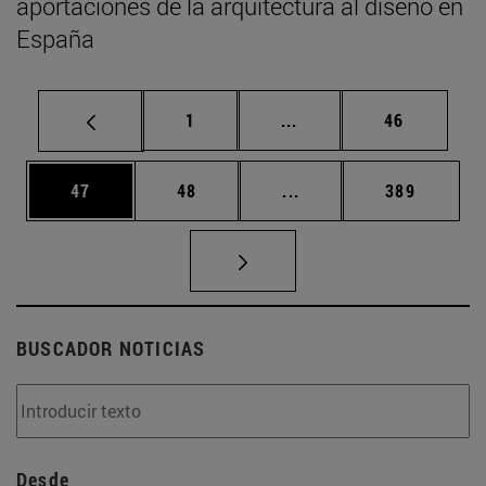
aportaciones de la arquitectura al diseño en
España
Página
Páginas intermedias Us
Página
1
...
46
Página
Página
Páginas intermedias U
Página
47
48
...
389
BUSCADOR NOTICIAS
Desde