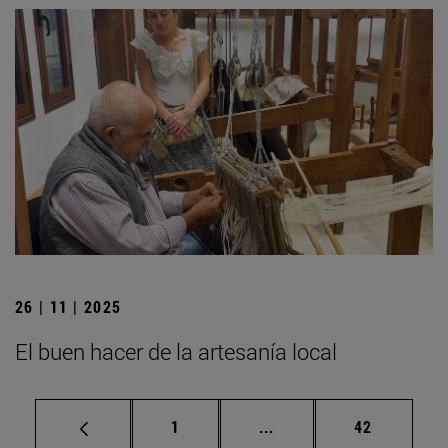
26 | 11 | 2025
El buen hacer de la artesanía local
Página
Páginas intermedias Us
Página
1
...
42