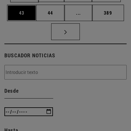
Página
Página
Páginas intermedias U
Página
43
44
...
389
BUSCADOR NOTICIAS
Desde
Hasta