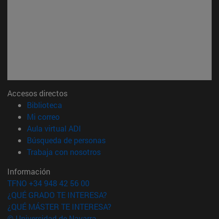
Accesos directos
(abre en nueva ventana)
Biblioteca
(abre en nueva ventana)
Mi correo
(abre en nueva ventana)
Aula virtual ADI
(abre en nueva ventana)
Búsqueda de personas
(abre en nueva ventana)
Trabaja con nosotros
Información
TFNO +34 948 42 56 00
¿QUÉ GRADO TE INTERESA?
¿QUÉ MÁSTER TE INTERESA?
© Universidad de Navarra