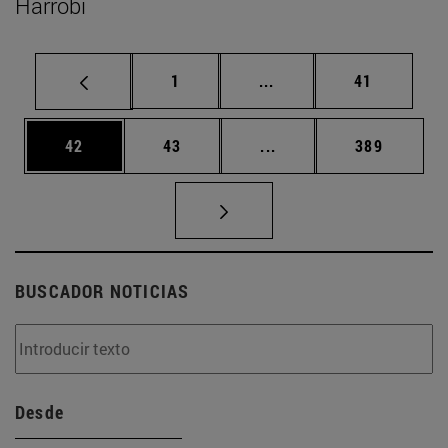
Harrobi
Página
Páginas intermedias Us
Página
1
...
41
Página
Página
Páginas intermedias U
Página
42
43
...
389
BUSCADOR NOTICIAS
Desde