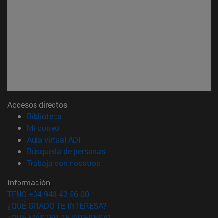
Accesos directos
(abre en nueva ventana)
Biblioteca
(abre en nueva ventana)
Mi correo
(abre en nueva ventana)
Aula virtual ADI
(abre en nueva ventana)
Búsqueda de personas
(abre en nueva ventana)
Trabaja con nosotros
Información
TFNO +34 948 42 56 00
¿QUÉ GRADO TE INTERESA?
¿QUÉ MÁSTER TE INTERESA?