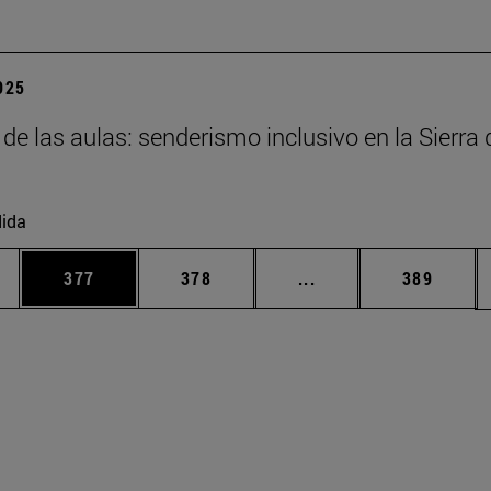
2025
 de las aulas: senderismo inclusivo en la Sierra 
ida
ias Use TAB para desplazarse.
a
Página
Página
Páginas intermedias 
Página
377
378
...
389