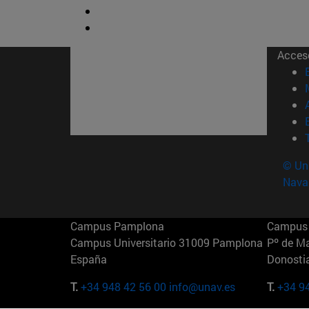
Acces
© Uni
Nava
Campus Pamplona
Campus 
Campus Universitario 31009 Pamplona
Pº de M
España
Donosti
T.
+34 948 42 56 00
info@unav.es
T.
+34 9