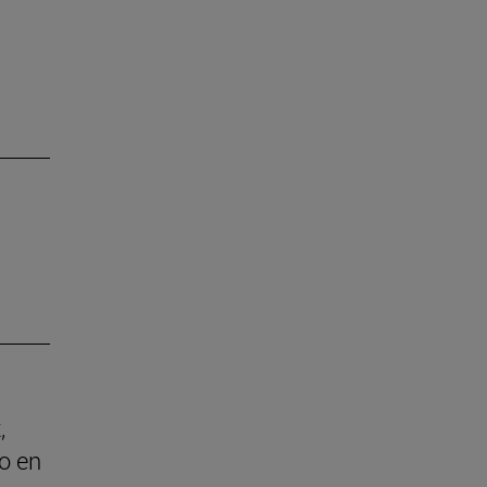
,
o en