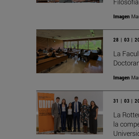
Filosofí
Imagen
Man
28 | 03 | 
La Facult
Doctoran
Imagen
Man
31 | 03 | 
La Rott
la compe
Universi