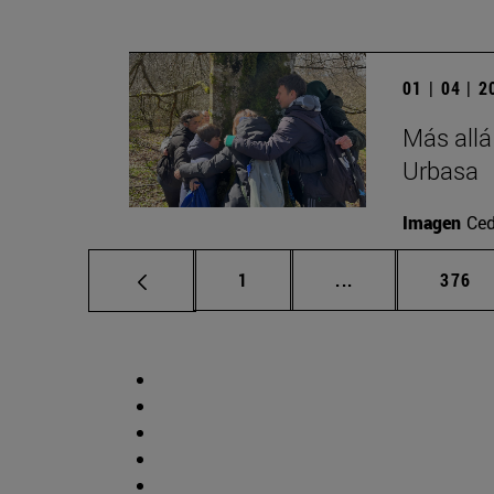
01 | 04 | 
Más allá
Urbasa
Imagen
Ced
Página
Páginas intermed
Págin
1
...
376