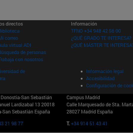
os directos
Información
(abre en nueva ventana)
Biblioteca
TFNO +34 948 42 56 00
(abre en nueva ventana)
Mi correo
¿QUÉ GRADO TE INTERESA?
(abre en nueva ventana)
Aula virtual ADI
¿QUÉ MÁSTER TE INTERESA
(abre en nueva ventana)
Búsqueda de personas
(abre en nueva ventana)
Trabaja con nosotros
versidad de
Información legal
rra
Accesibilidad
Configuración de coo
Donostia-San Sebastián
Campus Madrid
anuel Lardizabal 13 20018
Calle Marquesado de Sta. Marta
a-San Sebastián España
28027 Madrid España
43 21 98 77
T.
+34 914 51 43 41