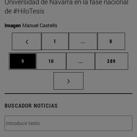
Universidad de Navarra en la fase nacional
de #HiloTesis
Imagen
Manuel Castells
Página
Páginas intermedias U
Página
1
...
8
Página
Página
Páginas intermedias Us
Página
9
10
...
389
BUSCADOR NOTICIAS