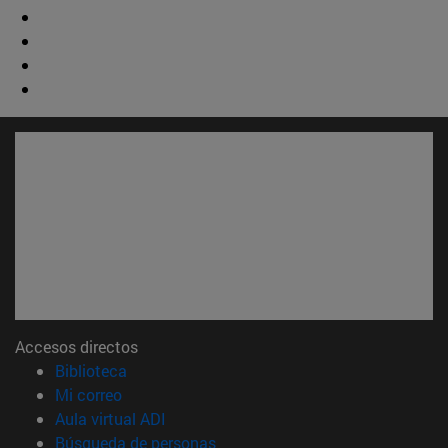
Accesos directos
(abre en nueva ventana)
Biblioteca
(abre en nueva ventana)
Mi correo
(abre en nueva ventana)
Aula virtual ADI
(abre en nueva ventana)
Búsqueda de personas