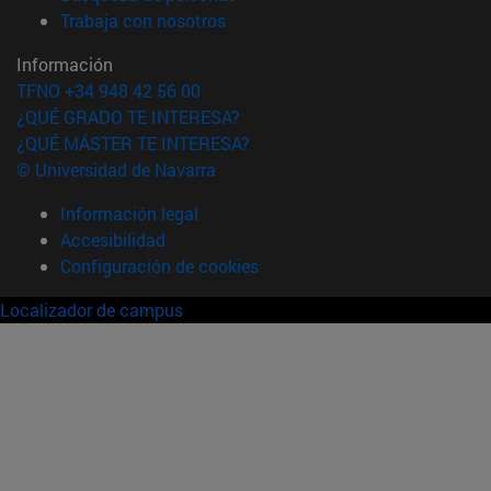
(abre en nueva ventana)
Trabaja con nosotros
Información
TFNO +34 948 42 56 00
¿QUÉ GRADO TE INTERESA?
¿QUÉ MÁSTER TE INTERESA?
© Universidad de Navarra
Información legal
Accesibilidad
Configuración de cookies
Localizador de campus