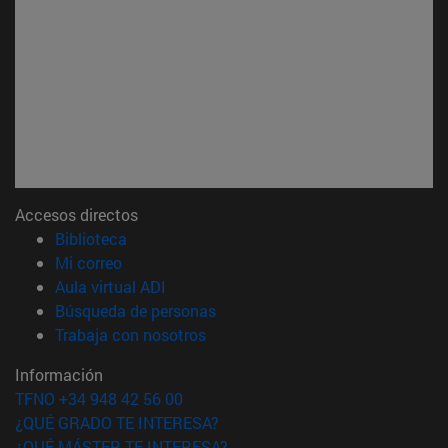
Accesos directos
(abre en nueva ventana)
Biblioteca
(abre en nueva ventana)
Mi correo
(abre en nueva ventana)
Aula virtual ADI
(abre en nueva ventana)
Búsqueda de personas
(abre en nueva ventana)
Trabaja con nosotros
Información
TFNO +34 948 42 56 00
¿QUÉ GRADO TE INTERESA?
¿QUÉ MÁSTER TE INTERESA?