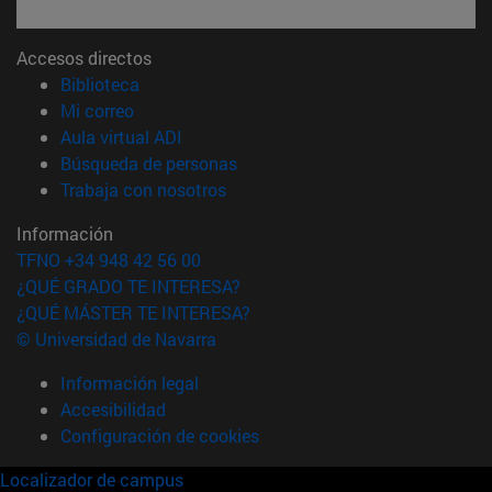
Accesos directos
(abre en nueva ventana)
Biblioteca
(abre en nueva ventana)
Mi correo
(abre en nueva ventana)
Aula virtual ADI
(abre en nueva ventana)
Búsqueda de personas
(abre en nueva ventana)
Trabaja con nosotros
Información
TFNO +34 948 42 56 00
¿QUÉ GRADO TE INTERESA?
¿QUÉ MÁSTER TE INTERESA?
© Universidad de Navarra
Información legal
Accesibilidad
Configuración de cookies
Localizador de campus