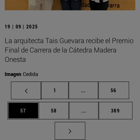
19 | 09 | 2025
La arquitecta Tais Guevara recibe el Premio
Final de Carrera de la Cátedra Madera
Onesta
Imagen
Cedida
Página
Páginas intermedias Us
Página
1
...
56
Página
Página
Páginas intermedias U
Página
57
58
...
389