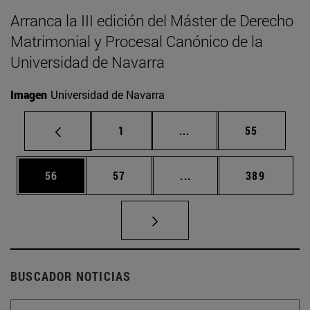
Arranca la III edición del Máster de Derecho
Matrimonial y Procesal Canónico de la
Universidad de Navarra
Imagen
Universidad de Navarra
Página
Páginas intermedias Us
Página
1
...
55
Página
Página
Páginas intermedias U
Página
56
57
...
389
BUSCADOR NOTICIAS