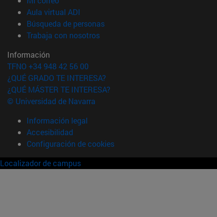
Mi correo
(abre en nueva ventana)
Aula virtual ADI
(abre en nueva ventana)
Búsqueda de personas
(abre en nueva ventana)
Trabaja con nosotros
Información
TFNO +34 948 42 56 00
¿QUÉ GRADO TE INTERESA?
¿QUÉ MÁSTER TE INTERESA?
© Universidad de Navarra
Información legal
Accesibilidad
Configuración de cookies
Localizador de campus