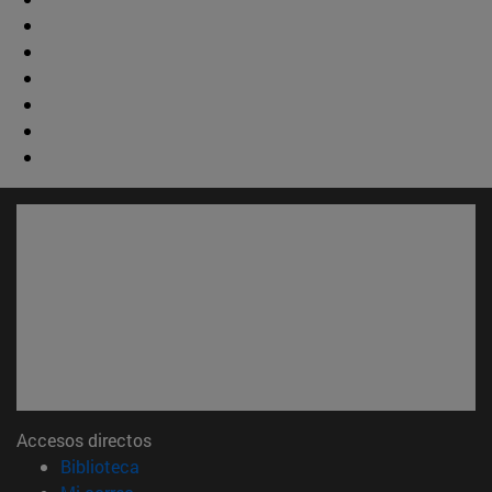
Accesos directos
(abre en nueva ventana)
Biblioteca
(abre en nueva ventana)