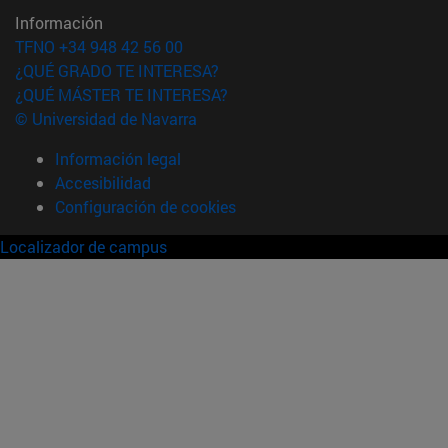
Información
TFNO +34 948 42 56 00
¿QUÉ GRADO TE INTERESA?
¿QUÉ MÁSTER TE INTERESA?
© Universidad de Navarra
Información legal
Accesibilidad
Configuración de cookies
Localizador de campus