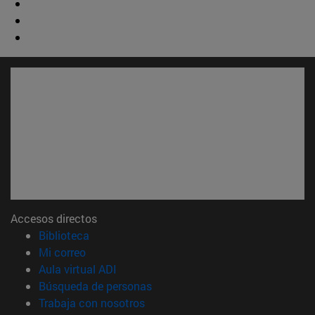
Accesos directos
(abre en nueva ventana)
Biblioteca
(abre en nueva ventana)
Mi correo
(abre en nueva ventana)
Aula virtual ADI
(abre en nueva ventana)
Búsqueda de personas
(abre en nueva ventana)
Trabaja con nosotros