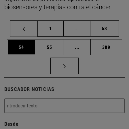
biosensores y terapias contra el cáncer
Página
Páginas intermedias Us
Página
1
...
53
Página
Página
Páginas intermedias U
Página
54
55
...
389
BUSCADOR NOTICIAS
Desde