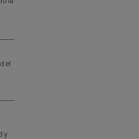
ró la
d el
d y