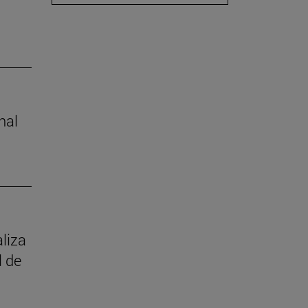
nal
aliza
l de