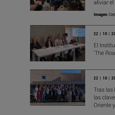
aliviar e
Imagen
Ced
22 | 10 | 
El Insti
'The Roa
22 | 10 | 
Tras las
las clav
Oriente 