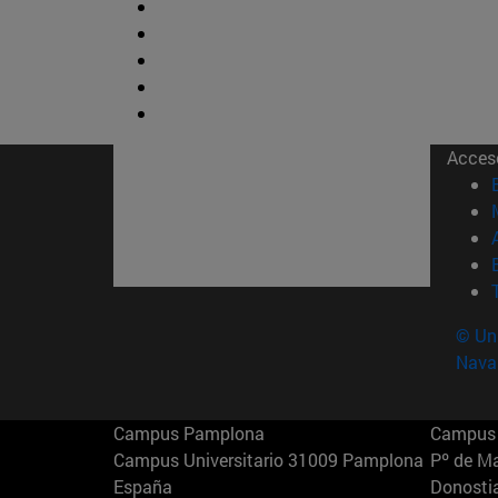
Acces
© Uni
Nava
Campus Pamplona
Campus 
Campus Universitario 31009 Pamplona
Pº de M
España
Donosti