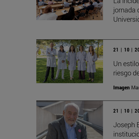
La incide
jornada 
Univers
21 | 10 | 
Un estil
riesgo d
Imagen
Man
21 | 10 | 
Joseph E.
instituc