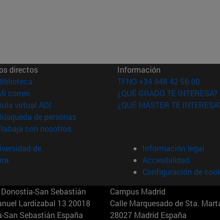
os directos
Información
(abre en nueva ventana)
Biblioteca
TFNO +34 948 42 56 00
(abre en nueva ventana)
Mi correo
¿QUÉ GRADO TE INTERESA?
(abre en nueva ventana)
Aula virtual ADI
¿QUÉ MÁSTER TE INTERESA
(abre en nueva ventana)
Búsqueda de personas
(abre en nueva ventana)
Trabaja con nosotros
versidad de
Información legal
rra
Accesibilidad
Configuración de coo
Donostia-San Sebastián
Campus Madrid
anuel Lardizabal 13 20018
Calle Marquesado de Sta. Marta
a-San Sebastián España
28027 Madrid España