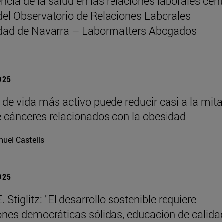
ncia de la salud en las relaciones laborales cent
del Observatorio de Relaciones Laborales
idad de Navarra – Labormatters Abogados
2025
o de vida más activo puede reducir casi a la mita
e cánceres relacionados con la obesidad
uel Castells
2025
 Stiglitz: "El desarrollo sostenible requiere
iones democráticas sólidas, educación de calida