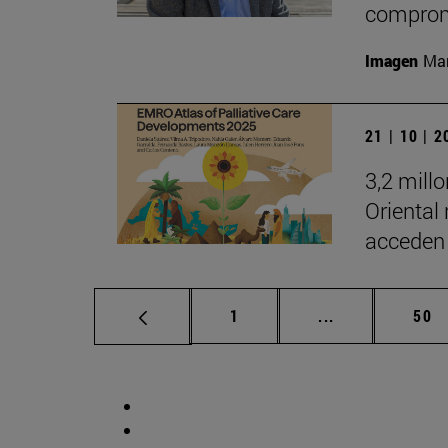
comprom
Imagen
Man
21 | 10 | 
3,2 mill
Oriental
acceden 
Página
Páginas interm
Pág
1
...
50