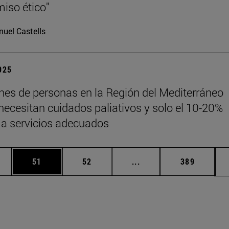
iso ético"
uel Castells
2025
ones de personas en la Región del Mediterráneo
 necesitan cuidados paliativos y solo el 10-20%
a servicios adecuados
edias Use TAB para desplazarse.
ina
Página
Página
Páginas intermedias Us
Página
51
52
...
389