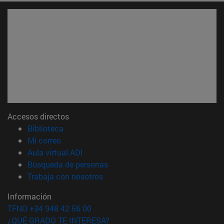
Accesos directos
(abre en nueva ventana)
Biblioteca
(abre en nueva ventana)
Mi correo
(abre en nueva ventana)
Aula virtual ADI
(abre en nueva ventana)
Búsqueda de personas
(abre en nueva ventana)
Trabaja con nosotros
Información
TFNO +34 948 42 56 00
¿QUÉ GRADO TE INTERESA?