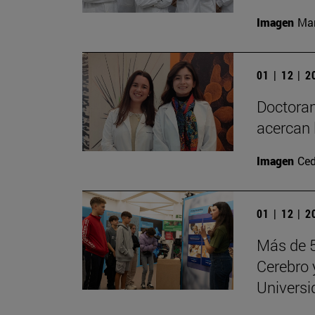
Imagen
Man
01 | 12 | 
Doctoran
acercan 
Imagen
Ced
01 | 12 | 
Más de 5
Cerebro 
Universi