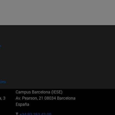
?
kies
Campus Barcelona (IESE)
, 3
Av. Pearson, 21 08034 Barcelona
España
T.
+34 93 253 42 00