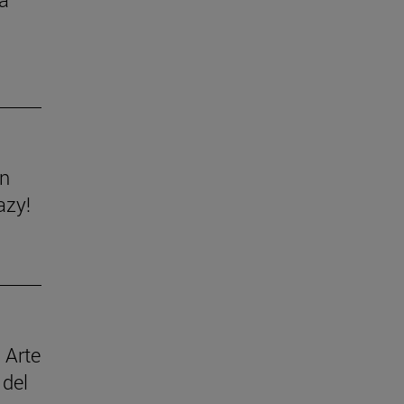
ón
azy!
 Arte
 del