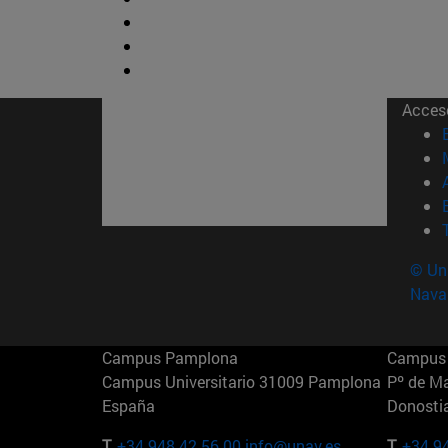
Acces
© Uni
Nava
Campus Pamplona
Campus 
Campus Universitario 31009 Pamplona
Pº de M
España
Donosti
T.
+34 948 42 56 00
info@unav.es
T.
+34 9