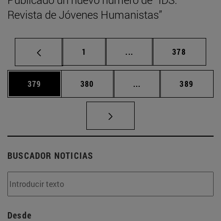
Revista de Jóvenes Humanistas”
Página
Páginas intermedias Us
Página
1
...
378
Página
Página
Páginas intermedias 
Página
379
380
...
389
BUSCADOR NOTICIAS
Desde