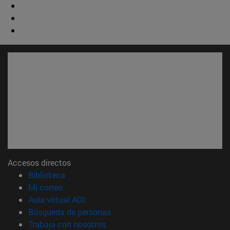
Accesos directos
(abre en nueva ventana)
Biblioteca
(abre en nueva ventana)
Mi correo
(abre en nueva ventana)
Aula virtual ADI
(abre en nueva ventana)
Búsqueda de personas
(abre en nueva ventana)
Trabaja con nosotros