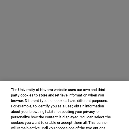
The University of Navarra website uses our own and third-
party cookies to store and retrieve information when you
browse. Different types of cookies have different purposes.
For example, to identify you as a user, obtain information
about your browsing habits respecting your privacy, or
personalize how the content is displayed. You can select the
cookies you want to enable or accept them all. This banner
will remain active until you choose one of the two options.