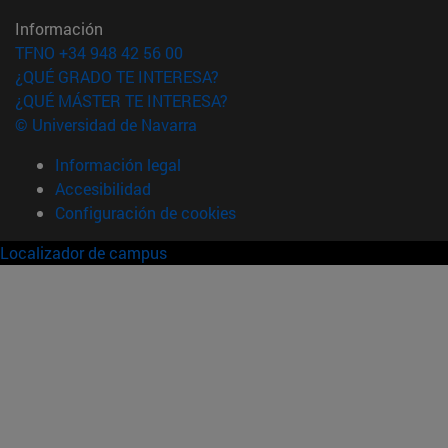
Información
TFNO +34 948 42 56 00
¿QUÉ GRADO TE INTERESA?
¿QUÉ MÁSTER TE INTERESA?
© Universidad de Navarra
Información legal
Accesibilidad
Configuración de cookies
Localizador de campus