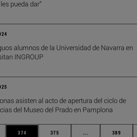
les pueda dar”
2024
guos alumnos de la Universidad de Navarra en
isitan INGROUP
2025
onas asisten al acto de apertura del ciclo de
cias del Museo del Prado en Pamplona
ias Use TAB para desplazarse.
a
Página
Página
Páginas intermedias 
Página
374
375
...
389