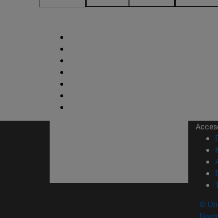
Acces
© Uni
Nava