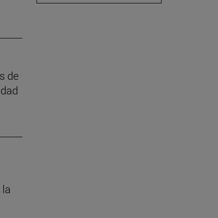
as de
idad
 la