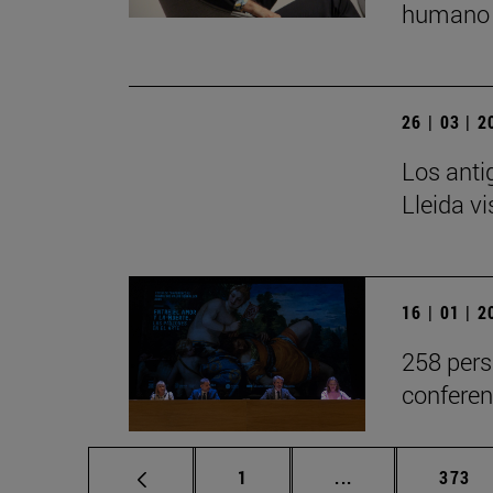
humano 
26 | 03 | 
Los anti
Lleida v
16 | 01 | 
258 pers
conferen
Página
Páginas intermed
Págin
1
...
373