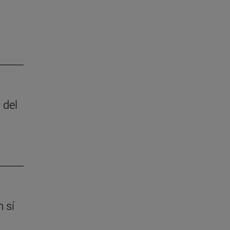
 del
 sí