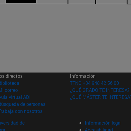
os directos
Información
(abre en nueva ventana)
Biblioteca
TFNO +34 948 42 56 00
(abre en nueva ventana)
Mi correo
¿QUÉ GRADO TE INTERESA?
(abre en nueva ventana)
Aula virtual ADI
¿QUÉ MÁSTER TE INTERESA
(abre en nueva ventana)
Búsqueda de personas
(abre en nueva ventana)
Trabaja con nosotros
versidad de
Información legal
rra
Accesibilidad