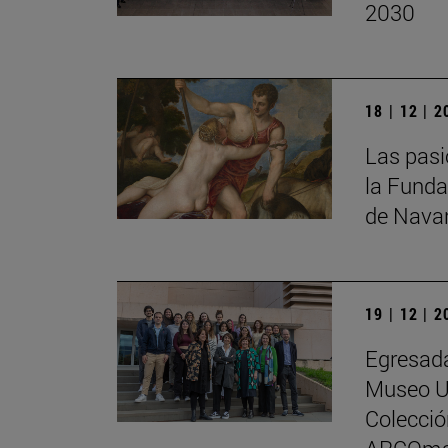
2030
18 | 12 | 
Las pasi
la Funda
de Nava
19 | 12 | 
Egresada
Museo Un
Colecci