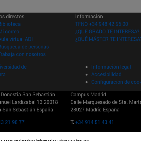
os directos
Información
(abre en nueva ventana)
Biblioteca
TFNO +34 948 42 56 00
(abre en nueva ventana)
Mi correo
¿QUÉ GRADO TE INTERESA?
(abre en nueva ventana)
Aula virtual ADI
¿QUÉ MÁSTER TE INTERESA
(abre en nueva ventana)
Búsqueda de personas
(abre en nueva ventana)
Trabaja con nosotros
versidad de
Información legal
rra
Accesibilidad
Configuración de coo
Donostia-San Sebastián
Campus Madrid
anuel Lardizabal 13 20018
Calle Marquesado de Sta. Marta
a-San Sebastián España
28027 Madrid España
43 21 98 77
T.
+34 914 51 43 41
Nueva York (IESE)
Campus Munich (IESE)