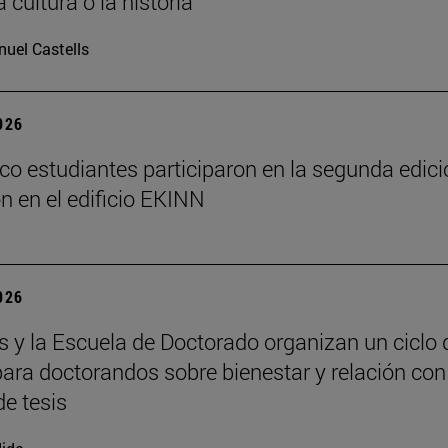
a cultura o la historia”
uel Castells
2026
nco estudiantes participaron en la segunda edic
on en el edificio EKINN
2026
y la Escuela de Doctorado organizan un ciclo 
 para doctorandos sobre bienestar y relación con
de tesis