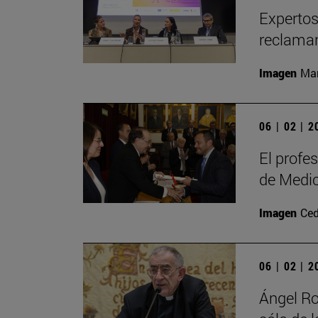
Expertos 
reclaman
Imagen
Man
06 | 02 | 
El profe
de Medi
Imagen
Ced
06 | 02 | 
Ángel Ro