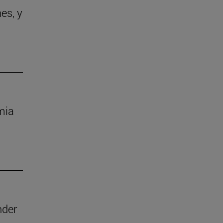
es, y
mia
nder