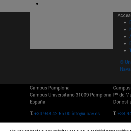
Acces
© Uni
Nava
Campus Pamplona
Campus 
Campus Universitario 31009 Pamplona
Pº de M
España
Donosti
T.
+34 948 42 56 00
info@unav.es
T.
+34 9
Campus Madrid (IESE)
Campus 