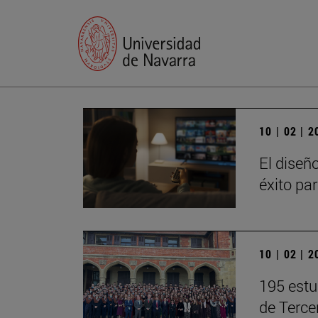
10 | 02 | 
El diseñ
éxito pa
10 | 02 | 
195 estu
de Terce