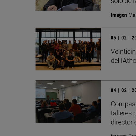
sólo de l
Imagen
Man
05 | 02 | 
Veintici
del IAth
04 | 02 | 
Compass 
talleres
director 