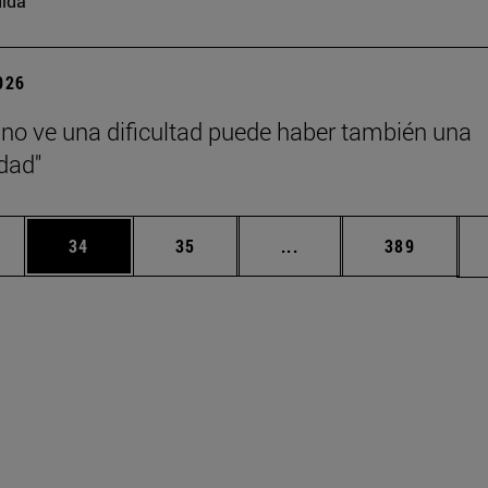
ida
2026
no ve una dificultad puede haber también una
dad"
edias Use TAB para desplazarse.
ina
Página
Página
Páginas intermedias Us
Página
34
35
...
389