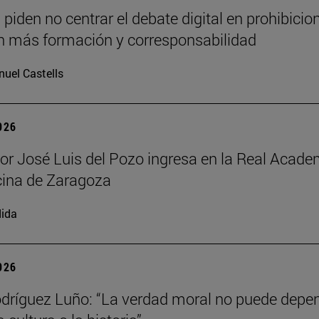
piden no centrar el debate digital en prohibicion
 más formación y corresponsabilidad
uel Castells
2026
sor José Luis del Pozo ingresa en la Real Acade
cina de Zaragoza
ida
2026
dríguez Luño: “La verdad moral no puede depe