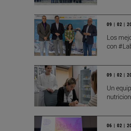
09 | 02 | 
Los mejo
con #Lab
09 | 02 | 
Un equip
nutricio
06 | 02 | 