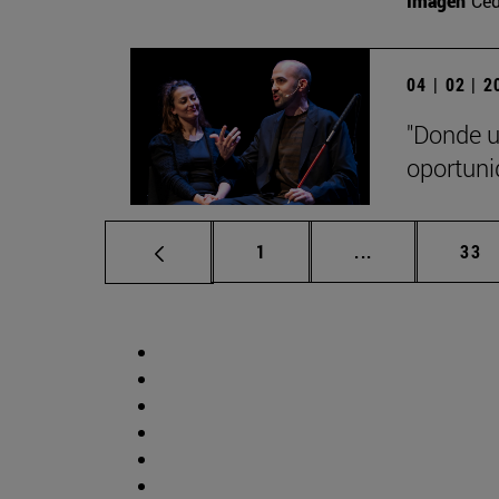
Imagen
Ced
04 | 02 | 
"Donde u
oportuni
Página
Páginas interm
Pág
1
...
33