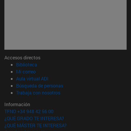
Accesos directos
(abre en nueva ventana)
Biblioteca
(abre en nueva ventana)
Mi correo
(abre en nueva ventana)
Aula virtual ADI
(abre en nueva ventana)
Búsqueda de personas
(abre en nueva ventana)
Trabaja con nosotros
Información
TFNO +34 948 42 56 00
¿QUÉ GRADO TE INTERESA?
¿QUÉ MÁSTER TE INTERESA?