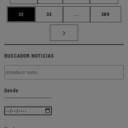
Página
Página
Páginas intermedias U
Página
32
33
...
389
BUSCADOR NOTICIAS
Desde