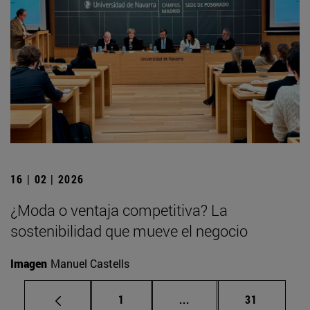
16 | 02 | 2026
¿Moda o ventaja competitiva? La
sostenibilidad que mueve el negocio
Imagen
Manuel Castells
Página
Páginas intermedias Us
Página
1
...
31