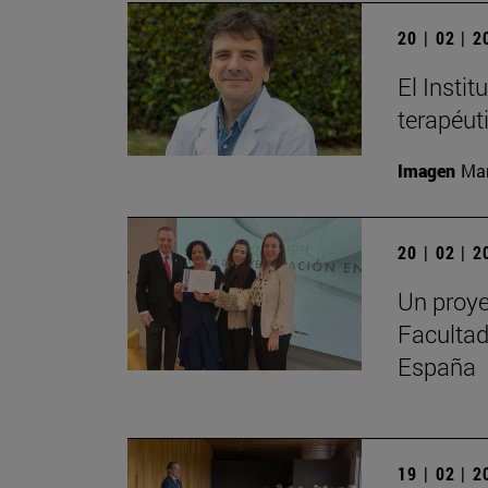
20 | 02 | 
El Instit
terapéut
Imagen
Man
20 | 02 | 
Un proye
Facultad
España
19 | 02 | 