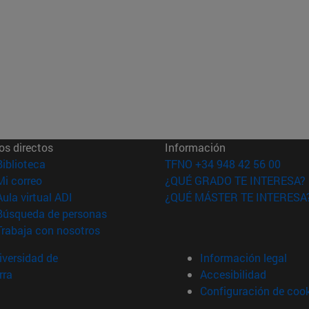
os directos
Información
(abre en nueva ventana)
Biblioteca
TFNO +34 948 42 56 00
(abre en nueva ventana)
Mi correo
¿QUÉ GRADO TE INTERESA?
(abre en nueva ventana)
Aula virtual ADI
¿QUÉ MÁSTER TE INTERESA
(abre en nueva ventana)
Búsqueda de personas
(abre en nueva ventana)
Trabaja con nosotros
versidad de
Información legal
rra
Accesibilidad
Configuración de coo