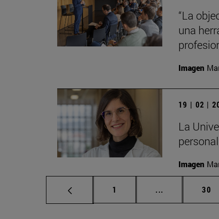
“La obje
una herr
profesio
Imagen
Man
19 | 02 | 
La Unive
personali
Imagen
Man
Página
Páginas interm
Pág
1
...
30