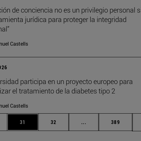
ción de conciencia no es un privilegio personal s
amienta jurídica para proteger la integridad
nal”
uel Castells
2026
rsidad participa en un proyecto europeo para
zar el tratamiento de la diabetes tipo 2
uel Castells
edias Use TAB para desplazarse.
ina
Página
Página
Páginas intermedias Us
Página
31
32
...
389