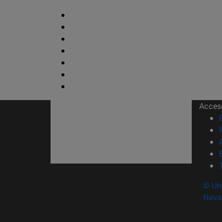
Acces
© Uni
Nava