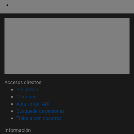
Accesos directos
(abre en nueva ventana)
Biblioteca
(abre en nueva ventana)
Mi correo
(abre en nueva ventana)
Aula virtual ADI
(abre en nueva ventana)
Búsqueda de personas
(abre en nueva ventana)
Trabaja con nosotros
Información