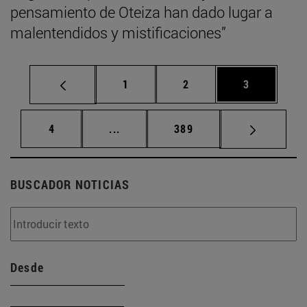
pensamiento de Oteiza han dado lugar a
malentendidos y mistificaciones”
Página
Página
Página
1
2
3
Página
Páginas intermedias Use TAB para d
Página
4
...
389
BUSCADOR NOTICIAS
Desde