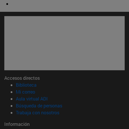
Accesos directos
(abre en nueva ventana)
Biblioteca
(abre en nueva ventana)
Mi correo
(abre en nueva ventana)
Aula virtual ADI
(abre en nueva ventana)
Búsqueda de personas
(abre en nueva ventana)
Trabaja con nosotros
Información