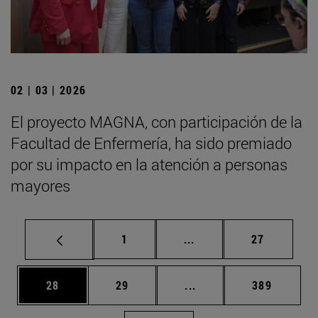
02 | 03 | 2026
El proyecto MAGNA, con participación de la
Facultad de Enfermería, ha sido premiado
por su impacto en la atención a personas
mayores
Página
Páginas intermedias Us
Página
1
...
27
Página
Página
Páginas intermedias U
Página
28
29
...
389