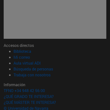
Accesos directos
(abre en nueva ventana)
Biblioteca
(abre en nueva ventana)
Mi correo
(abre en nueva ventana)
Aula virtual ADI
(abre en nueva ventana)
Búsqueda de personas
(abre en nueva ventana)
Trabaja con nosotros
Información
TFNO +34 948 42 56 00
¿QUÉ GRADO TE INTERESA?
¿QUÉ MÁSTER TE INTERESA?
© Universidad de Navarra