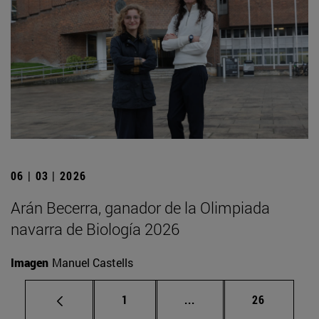
06 | 03 | 2026
Arán Becerra, ganador de la Olimpiada
navarra de Biología 2026
Imagen
Manuel Castells
Página
Páginas intermedias Us
Página
1
...
26