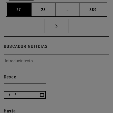
Página
Página
Páginas intermedias U
Página
27
28
...
389
BUSCADOR NOTICIAS
Desde
Hasta