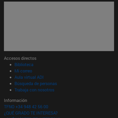
Accesos directos
(abre en nueva ventana)
Biblioteca
(abre en nueva ventana)
Mi correo
(abre en nueva ventana)
Aula virtual ADI
(abre en nueva ventana)
Búsqueda de personas
(abre en nueva ventana)
Trabaja con nosotros
Información
TFNO +34 948 42 56 00
¿QUÉ GRADO TE INTERESA?