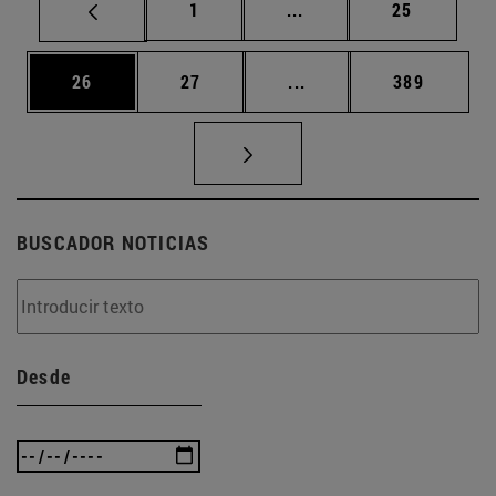
Página
Páginas intermedias Us
Página
1
...
25
Página
Página
Páginas intermedias U
Página
26
27
...
389
BUSCADOR NOTICIAS
Desde