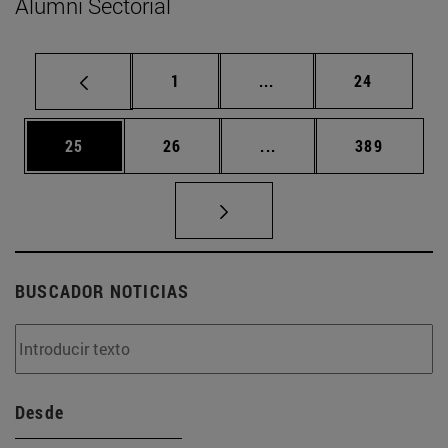
Alumni Sectorial
Página
Páginas intermedias Us
Página
1
...
24
Página
Página
Páginas intermedias U
Página
25
26
...
389
BUSCADOR NOTICIAS
Desde