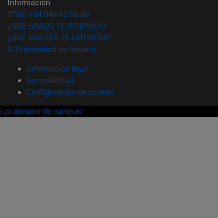
Información
TFNO +34 948 42 56 00
¿QUÉ GRADO TE INTERESA?
¿QUÉ MÁSTER TE INTERESA?
© Universidad de Navarra
Información legal
Accesibilidad
Configuración de cookies
Localizador de campus