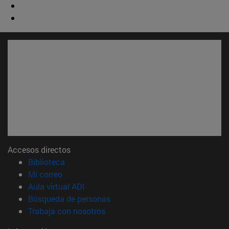
Accesos directos
(abre en nueva ventana)
Biblioteca
(abre en nueva ventana)
Mi correo
(abre en nueva ventana)
Aula virtual ADI
(abre en nueva ventana)
Búsqueda de personas
(abre en nueva ventana)
Trabaja con nosotros