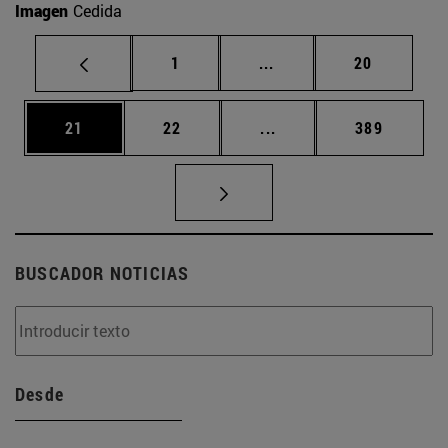
Imagen
Cedida
Página
Páginas intermedias Us
Página
1
...
20
Página
Página
Páginas intermedias U
Página
21
22
...
389
BUSCADOR NOTICIAS
Desde