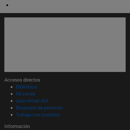
Accesos directos
(abre en nueva ventana)
Biblioteca
(abre en nueva ventana)
Mi correo
(abre en nueva ventana)
Aula virtual ADI
(abre en nueva ventana)
Búsqueda de personas
(abre en nueva ventana)
Trabaja con nosotros
Información