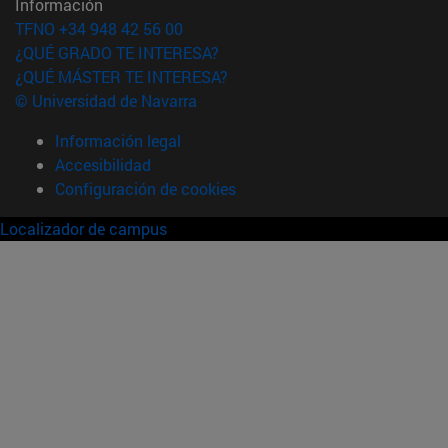
Información
TFNO +34 948 42 56 00
¿QUÉ GRADO TE INTERESA?
¿QUÉ MÁSTER TE INTERESA?
© Universidad de Navarra
Información legal
Accesibilidad
Configuración de cookies
Localizador de campus