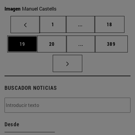
Imagen
Manuel Castells
Página
Páginas intermedias Us
Página
1
...
18
Página
Página
Páginas intermedias U
Página
19
20
...
389
BUSCADOR NOTICIAS
Desde