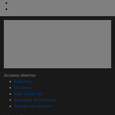
Accesos directos
(abre en nueva ventana)
Biblioteca
(abre en nueva ventana)
Mi correo
(abre en nueva ventana)
Aula virtual ADI
(abre en nueva ventana)
Búsqueda de personas
(abre en nueva ventana)
Trabaja con nosotros