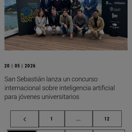
20 | 05 | 2026
San Sebastián lanza un concurso
internacional sobre inteligencia artificial
para jóvenes universitarios
Página
Páginas intermedias Us
Página
1
...
12