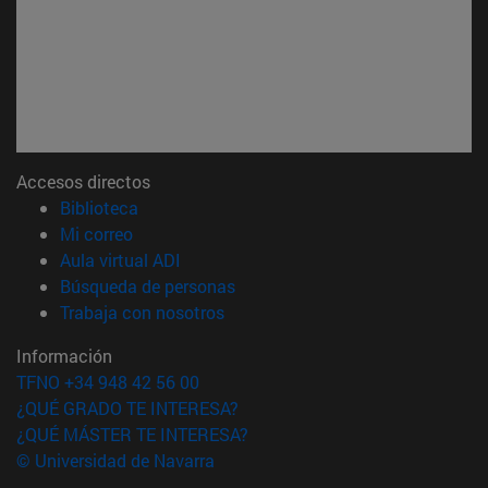
Accesos directos
(abre en nueva ventana)
Biblioteca
(abre en nueva ventana)
Mi correo
(abre en nueva ventana)
Aula virtual ADI
(abre en nueva ventana)
Búsqueda de personas
(abre en nueva ventana)
Trabaja con nosotros
Información
TFNO +34 948 42 56 00
¿QUÉ GRADO TE INTERESA?
¿QUÉ MÁSTER TE INTERESA?
© Universidad de Navarra