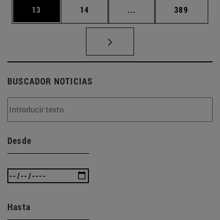
Página
Página
Páginas intermedias U
Página
13
14
...
389
BUSCADOR NOTICIAS
Desde
Hasta