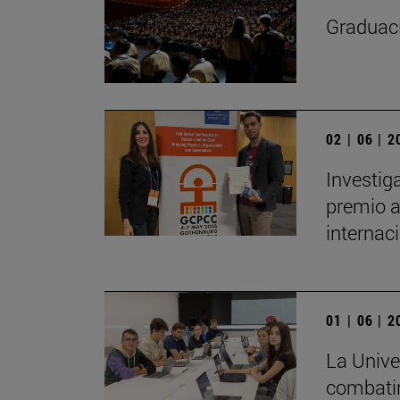
Graduaci
02 | 06 | 
Investig
premio a
internac
01 | 06 | 
La Unive
combatir