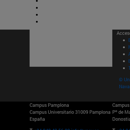
Acces
© Uni
Nava
Campus Pamplona
Campus 
Campus Universitario 31009 Pamplona
Pº de M
España
Donosti