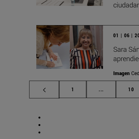
ciudadan
01 | 06 | 
Sara Sán
aprendi
Imagen
Ced
Página
Páginas interm
Pág
1
...
10