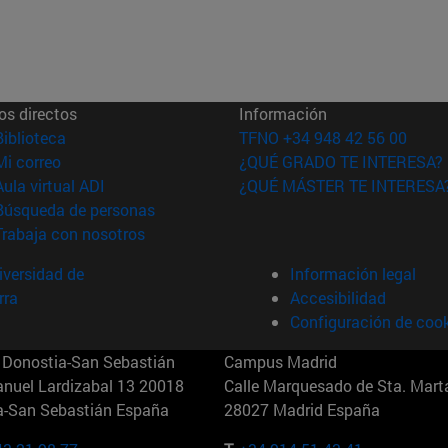
os directos
Información
(abre en nueva ventana)
Biblioteca
TFNO +34 948 42 56 00
(abre en nueva ventana)
Mi correo
¿QUÉ GRADO TE INTERESA?
(abre en nueva ventana)
Aula virtual ADI
¿QUÉ MÁSTER TE INTERESA
(abre en nueva ventana)
Búsqueda de personas
(abre en nueva ventana)
Trabaja con nosotros
versidad de
Información legal
rra
Accesibilidad
Configuración de coo
Donostia-San Sebastián
Campus Madrid
anuel Lardizabal 13 20018
Calle Marquesado de Sta. Marta
a-San Sebastián España
28027 Madrid España