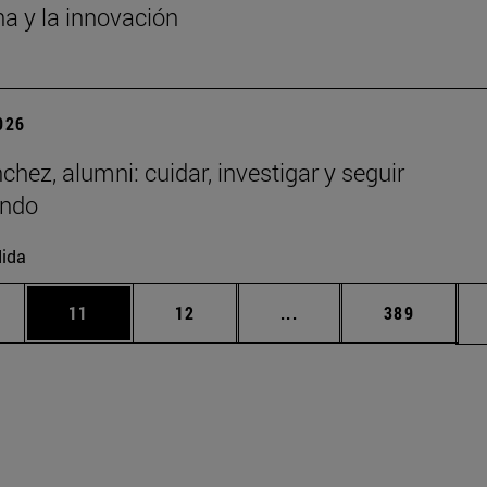
a y la innovación
2026
chez, alumni: cuidar, investigar y seguir
endo
ida
edias Use TAB para desplazarse.
ina
Página
Página
Páginas intermedias Us
Página
11
12
...
389