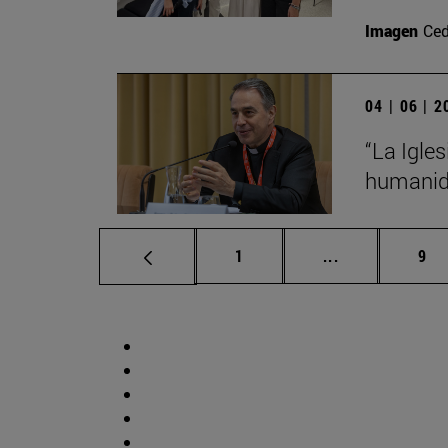
Imagen
Ced
04 | 06 | 
“La Igles
humanid
Página
Páginas inter
Pág
1
...
9