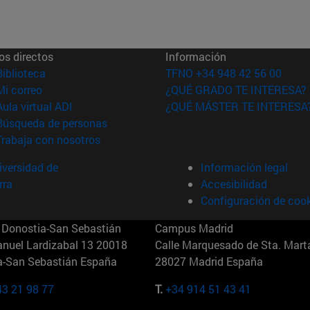
os directos
Información
(abre en nueva ventana)
Biblioteca
TFNO +34 948 42 56 00
(abre en nueva ventana)
Mi correo
¿QUÉ GRADO TE INTERESA?
(abre en nueva ventana)
Aula virtual ADI
¿QUÉ MÁSTER TE INTERESA
(abre en nueva ventana)
Búsqueda de personas
(abre en nueva ventana)
Trabaja con nosotros
versidad de
Información legal
rra
Accesibilidad
Configuración de coo
Donostia-San Sebastián
Campus Madrid
anuel Lardizabal 13 20018
Calle Marquesado de Sta. Marta
a-San Sebastián España
28027 Madrid España
43 21 98 77
T.
+34 914 51 43 41