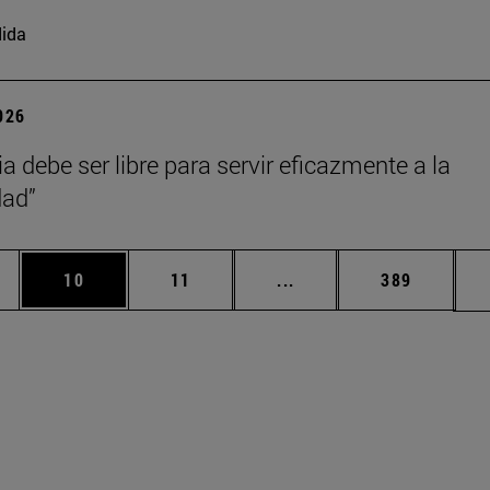
ida
2026
ia debe ser libre para servir eficazmente a la
ad”
medias Use TAB para desplazarse.
ina
Página
Página
Páginas intermedias Us
Página
10
11
...
389