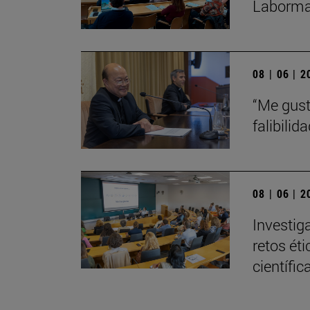
Laborma
08 | 06 | 
“Me gust
falibili
08 | 06 | 
Investig
retos éti
científic