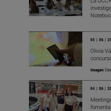
La UCC+I
investig
Notebo
05 | 06 | 
Olivia V
concurso
Imagen
Cés
04 | 06 | 
Meetings
fomentar