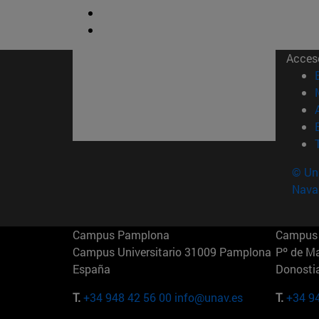
Acces
© Uni
Nava
Campus Pamplona
Campus 
Campus Universitario 31009 Pamplona
Pº de M
España
Donosti
T.
+34 948 42 56 00
info@unav.es
T.
+34 9