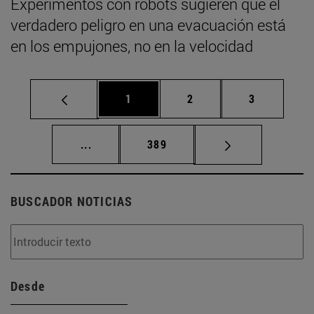
Experimentos con robots sugieren que el
verdadero peligro en una evacuación está
en los empujones, no en la velocidad
Página
Página
Página
1
2
3
Páginas intermedias Use TAB para desplaz
Página
...
389
BUSCADOR NOTICIAS
Desde