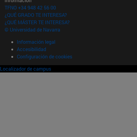
Información
TFNO +34 948 42 56 00
¿QUÉ GRADO TE INTERESA?
¿QUÉ MÁSTER TE INTERESA?
© Universidad de Navarra
Información legal
Accesibilidad
Configuración de cookies
Localizador de campus