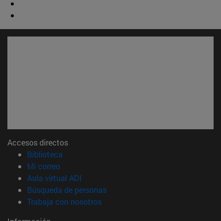
Accesos directos
(abre en nueva ventana)
Biblioteca
(abre en nueva ventana)
Mi correo
(abre en nueva ventana)
Aula virtual ADI
(abre en nueva ventana)
Búsqueda de personas
(abre en nueva ventana)
Trabaja con nosotros