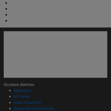
Accesos directos
(abre en nueva ventana)
Biblioteca
(abre en nueva ventana)
Mi correo
(abre en nueva ventana)
Aula virtual ADI
(abre en nueva ventana)
Búsqueda de personas