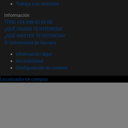
(abre en nueva ventana)
Trabaja con nosotros
Información
TFNO +34 948 42 56 00
¿QUÉ GRADO TE INTERESA?
¿QUÉ MÁSTER TE INTERESA?
© Universidad de Navarra
Información legal
Accesibilidad
Configuración de cookies
Localizador de campus