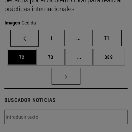
prácticas internacionales
Imagen
Cedida
Página
Páginas intermedias Us
Página
1
...
71
Página
Página
Páginas intermedias U
Página
72
73
...
389
BUSCADOR NOTICIAS