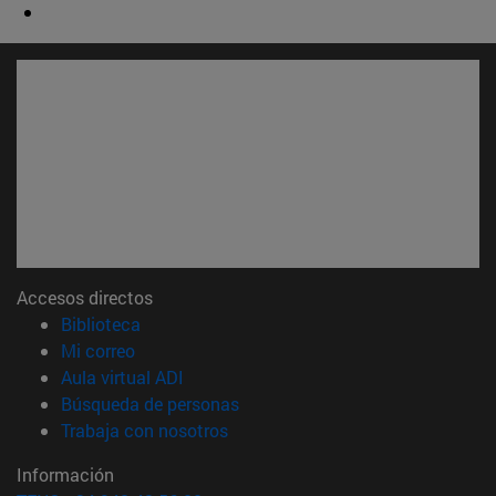
Accesos directos
(abre en nueva ventana)
Biblioteca
(abre en nueva ventana)
Mi correo
(abre en nueva ventana)
Aula virtual ADI
(abre en nueva ventana)
Búsqueda de personas
(abre en nueva ventana)
Trabaja con nosotros
Información