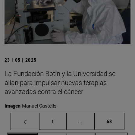
23 | 05 | 2025
La Fundación Botín y la Universidad se
alían para impulsar nuevas terapias
avanzadas contra el cáncer
Imagen
Manuel Castells
Página
Páginas intermedias Us
Página
1
...
68