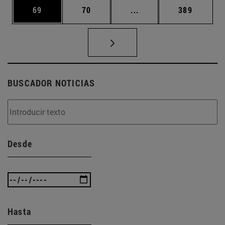
Página
Página
Páginas intermedias U
Página
69
70
...
389
BUSCADOR NOTICIAS
Desde
Hasta