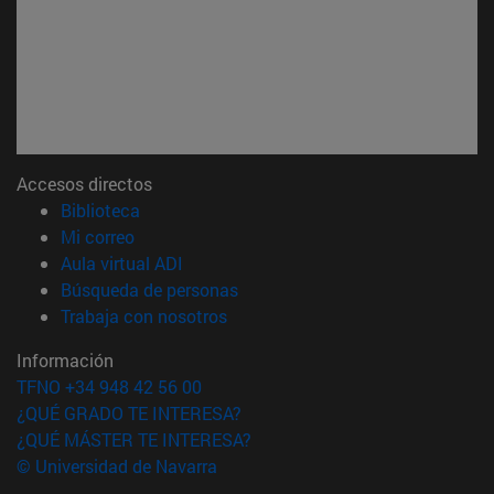
Accesos directos
(abre en nueva ventana)
Biblioteca
(abre en nueva ventana)
Mi correo
(abre en nueva ventana)
Aula virtual ADI
(abre en nueva ventana)
Búsqueda de personas
(abre en nueva ventana)
Trabaja con nosotros
Información
TFNO +34 948 42 56 00
¿QUÉ GRADO TE INTERESA?
¿QUÉ MÁSTER TE INTERESA?
© Universidad de Navarra