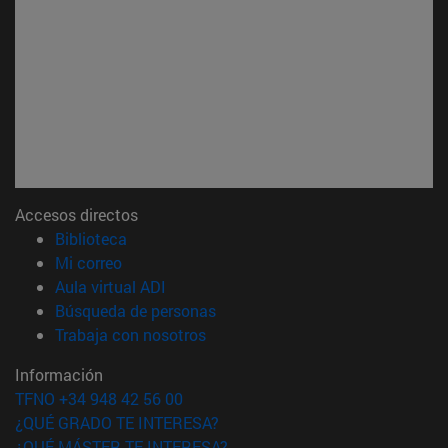
Accesos directos
(abre en nueva ventana)
Biblioteca
(abre en nueva ventana)
Mi correo
(abre en nueva ventana)
Aula virtual ADI
(abre en nueva ventana)
Búsqueda de personas
(abre en nueva ventana)
Trabaja con nosotros
Información
TFNO +34 948 42 56 00
¿QUÉ GRADO TE INTERESA?
¿QUÉ MÁSTER TE INTERESA?