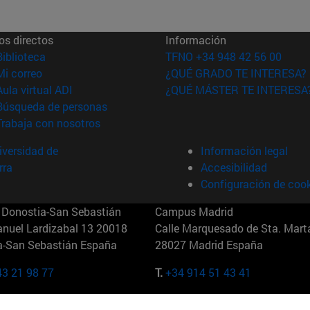
os directos
Información
(abre en nueva ventana)
Biblioteca
TFNO +34 948 42 56 00
(abre en nueva ventana)
Mi correo
¿QUÉ GRADO TE INTERESA?
(abre en nueva ventana)
Aula virtual ADI
¿QUÉ MÁSTER TE INTERESA
(abre en nueva ventana)
Búsqueda de personas
(abre en nueva ventana)
Trabaja con nosotros
versidad de
Información legal
rra
Accesibilidad
Configuración de coo
Donostia-San Sebastián
Campus Madrid
anuel Lardizabal 13 20018
Calle Marquesado de Sta. Marta
a-San Sebastián España
28027 Madrid España
43 21 98 77
T.
+34 914 51 43 41
Nueva York (IESE)
Campus Munich (IESE)