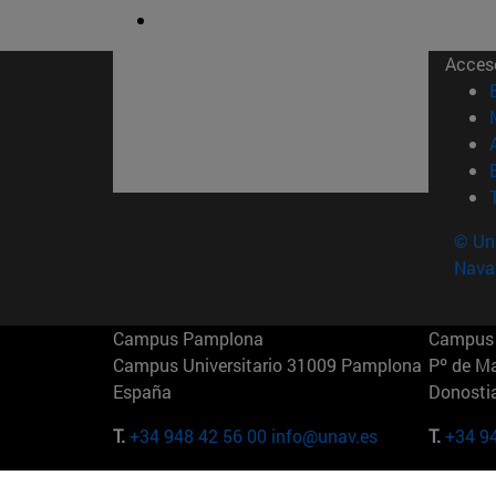
Acces
© Uni
Nava
Campus Pamplona
Campus 
Campus Universitario 31009 Pamplona
Pº de M
España
Donosti
T.
+34 948 42 56 00
info@unav.es
T.
+34 9
Campus Madrid (IESE)
Campus 