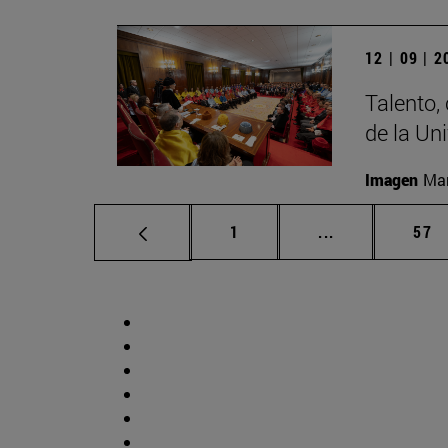
12 | 09 | 
Talento,
de la Un
Imagen
Man
Página
Páginas interm
Pág
1
...
57