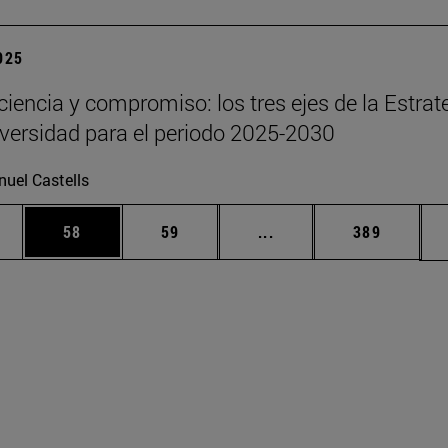
2025
 ciencia y compromiso: los tres ejes de la Estrat
iversidad para el periodo 2025-2030
uel Castells
edias Use TAB para desplazarse.
ina
Página
Página
Páginas intermedias Us
Página
58
59
...
389